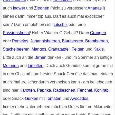
auch
Ingwer
und
Zitronen
(nicht zu vergessen:
Ananas
!)
sehen darin immer top aus. Darf es auch mal exotischer
sein? Dann empfehlen sich
Litschis
oder eine
Passionsfrucht
! Hoher Vitamin-C-Gehalt? Dann
Orangen
oder
Pomelos
,
Johannisbeeren
,
Blaubeeren
,
Brombeeren
,
Stachelbeeren
,
Mangos
,
Granatapfel
,
Feigen
und
Kakis
.
Bitte auch an die
Birnen
denken - und im Sommer an saftige
Melonen
und
Limetten
! Doch auch Gemüse kommt gerne mit
in den Obstkorb, am besten Snack-Gemüse das man einfach
auch 'mal zwischendurch verspeisen kann - am beliebtesten
sind hier
Karotten
,
Paprika
,
Radieschen
,
Fenchel
,
Kohlrabi
oder Snack-
Gurken
mit
Tomaten
und
Avocados
.
Immer mehr Unternehmen möchten Gutes für ihre Mitarbeiter
tun. Natürlich nicht selbstlos, aber wenn beide Seiten etwas