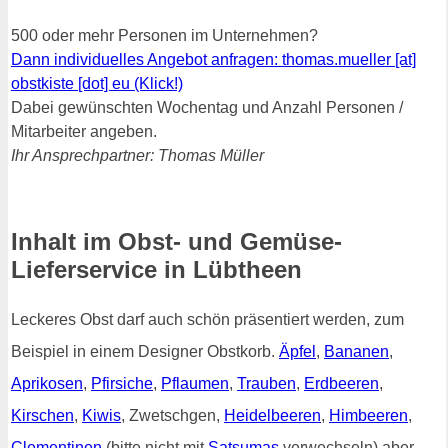
500 oder mehr Personen im Unternehmen?
Dann individuelles Angebot anfragen: thomas.mueller [at]
obstkiste [dot] eu (Klick!)
Dabei gewünschten Wochentag und Anzahl Personen /
Mitarbeiter angeben.
Ihr Ansprechpartner: Thomas Müller
Inhalt im Obst- und Gemüse-
Lieferservice in Lübtheen
Leckeres Obst darf auch schön präsentiert werden, zum
Beispiel in einem Designer Obstkorb.
Äpfel
,
Bananen
,
Aprikosen
,
Pfirsiche
,
Pflaumen
,
Trauben
,
Erdbeeren
,
Kirschen
,
Kiwis
, Zwetschgen,
Heidelbeeren
,
Himbeeren
,
Clementinen
(bitte nicht mit
Satsumas
verwechseln) aber