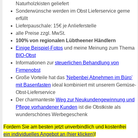
Naturholzkisten geliefert
Sonderwünsche werden im Obst Lieferservice gerne
erfüllt
Lieferpauschale: 15€ je Anlieferstelle
alle Preise zzgl. MwSt.
100% von regionalen Lübtheener Händlern
Einige Beispiel-Fotos
und meine Meinung zum Thema
BIO-Obst
Informationen zur
steuerlichen Behandlung von
Firmenobst
Große Vorteile hat das
'Nebenbei Abnehmen im Büro'
mit Basenfasten
ideal kombiniert mit unserem Gemüse-
Obst-Lieferservice
Der charmanteste
Weg zur Neukundengewinnung und
Pflege vorhandener Kunden
ist die Obstkiste als
wunderschönes Werbegeschenk
Fordern Sie am besten jetzt unverbindlich und kostenfrei
ein individuelles Angebot an (hier klicken)
!